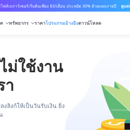
ไฟล์เบราว์เซอร์เริ่มต้นเพียง $3/เดือน ประหยัด 30% ด้วยแผนรายปี
ดูแผ
ิค
ทรัพยากร
ราคา
โปรแกรมอ้างอิง
ดาวน์โหลด
ไม่ใช้งาน
เรา
ิงก์ให้เป็นวันรับเงิน ยิ่ง
้น