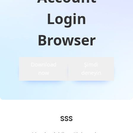
Login
Browser
Download
Şimdi
now
deneyin
SSS