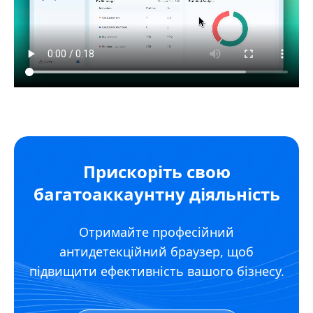
Прискоріть свою
багатоаккаунтну діяльність
Отримайте професійний
антидетекційний браузер, щоб
підвищити ефективність вашого бізнесу.