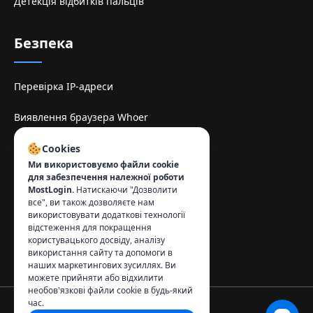
Детекція відбитків пальців
Безпека
Перевірка IP-адреси
Виявлення браузера Whoer
TamilMV Espelhe Sitesi
Cookies
Ми використовуємо файли cookie
для забезпечення належної роботи
Зв'язок
:
MostLogin.
Натискаючи "Дозволити
все", ви також дозволяєте нам
info@mostlogin.com
використовувати додаткові технології
відстеження для покращення
користувацького досвіду, аналізу
використання сайту та допомоги в
наших маркетингових зусиллях. Ви
можете прийняти або відхилити
необов'язкові файли cookie в будь-який
час.