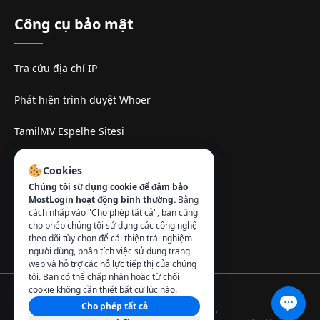
Công cụ bảo mật
Tra cứu địa chỉ IP
Phát hiện trình duyệt Whoer
TamilMV Espelhe Sitesi
Liên hệ
:
Cookies
Chúng tôi sử dụng cookie để đảm bảo
info@mostlogin.com
MostLogin hoạt động bình thường.
Bằng
cách nhấp vào "Cho phép tất cả", bạn cũng
cho phép chúng tôi sử dụng các công nghệ
theo dõi tùy chọn để cải thiện trải nghiệm
người dùng, phân tích việc sử dụng trang
web và hỗ trợ các nỗ lực tiếp thị của chúng
tôi. Bạn có thể chấp nhận hoặc từ chối
cookie không cần thiết bất cứ lúc nào.
Cho phép tất cả
© 2026 MostLogin. Đã đăng ký bản quyền.