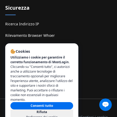
Sicurezza
Ricerca Indirizzo IP
Rilevamento Browser Whoer
Sitio di espelhe TamilMV
Cookies
Utilizziamo i cookie per garantire il
Contatto
:
corretto funzionamento di MostLogin.
Cliccando su "Consenti tutto", ci autorizzi
info@mostlogin.com
anche a utilizzare tecnologie di
tracciamento opzionali per migliorare
l'esperienza utente, analizzare l'utilizzo del
sito e supportare i nostri sforzi di
marketing. Puoi accettare o rifiutare i
cookie non essenziali in qualsiasi
momento.
Consenti tutto
© 2026 MostLogin. Tutti i diritti riservati.
Rifiuta