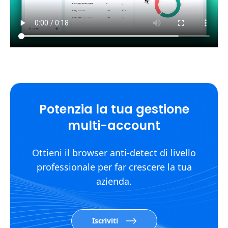
Potenzia la tua gestione
multi-account
Ottieni il browser anti-detect di livello
professionale per far crescere la tua
azienda.
Iscriviti