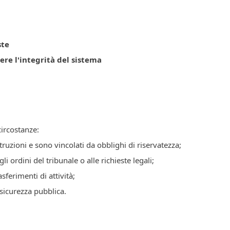
ste
ere l'integrità del sistema
circostanze:
truzioni e sono vincolati da obblighi di riservatezza;
li ordini del tribunale o alle richieste legali;
asferimenti di attività;
o sicurezza pubblica.