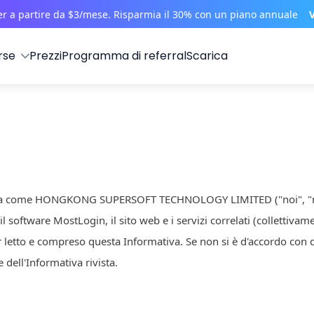
ser a partire da $3/mese. Risparmia il 30% con un piano annuale
rse
Prezzi
Programma di referral
Scarica
ega come HONGKONG SUPERSOFT TECHNOLOGY LIMITED ("noi", "nostro
l software MostLogin, il sito web e i servizi correlati (collettivamen
r letto e compreso questa Informativa. Se non si è d'accordo con qu
e dell'Informativa rivista.