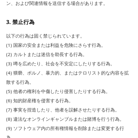
ン、および関連情報を送信する場合があります。
3
.
禁止行為
以下の行為は固く禁じられています。
(
1
)
国家の安全または利益を危険にさらす行為。
(
2
)
カルトまたは迷信を助長する行為。
(
3
)
噂を広めたり、社会を不安定にしたりする行為。
(
4
)
猥褻、ポルノ、暴力的、またはテロリスト的な内容を拡
散する行為。
(
5
)
他者の権利を中傷したり侵害したりする行為。
(
6
)
知的財産権を侵害する行為。
(
7
)
事実を捏造したり、他者を誤解させたりする行為。
(
8
)
違法なオンラインギャンブルまたは賭博を行う行為。
(
9
)
ソフトウェア内の所有権情報を削除または変更する行
為。