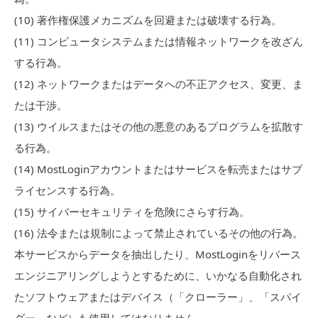
(
10
)
著作権保護メカニズムを回避または破壊する行為。
(
11
)
コンピュータシステムまたは情報ネットワークを改ざん
する行為。
(
12
)
ネットワークまたはデータへの不正アクセス、変更、ま
たは干渉。
(
13
)
ウイルスまたはその他の悪意のあるプログラムを拡散す
る行為。
(
14
)
MostLoginアカウントまたはサービスを転売またはサブ
ライセンスする行為。
(
15
)
サイバーセキュリティを危険にさらす行為。
(
16
)
法令または規制によって禁止されているその他の行為。
本サービスからデータを抽出したり、MostLoginをリバース
エンジニアリングしようとするために、いかなる自動化され
たソフトウェアまたはデバイス（「クローラー」、「スパイ