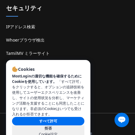
セキュリティ
IPアドレス検索
Whoerブラウザ検出
TamilMV ミラーサイト
お問い合わせ
:
Cookies
MostLoginの適切な機能を確保するために
info@mostlogin.com
Cookieを使用しています。
「すべて許可」
をクリックすると、オプションの追跡技術を
使用してユーザーエクスペリエンスを改善
し、サイトの使用状況を分析し、マーケティ
ング活動を支援することにも同意したことに
なります。非必須のCookieはいつでも受け
入れるか拒否できます。
すべて許可
© 2026 MostLogin. All rights reserved.
拒否
プライバシーポリシー
利用規約
Cookie を管理
Cookie設定