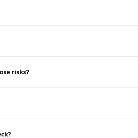
ose risks?
eck?