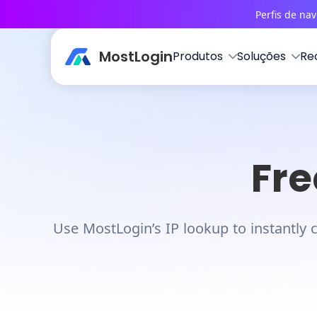
Perfis de na
MostLogin
Produtos
Soluções
Re
Fre
Use MostLogin’s IP lookup to instantly c