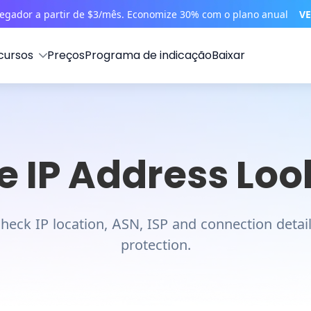
vegador a partir de $3/mês. Economize 30% com o plano anual
VE
cursos
Preços
Programa de indicação
Baixar
e IP Address Lo
heck IP location, ASN, ISP and connection detai
protection.