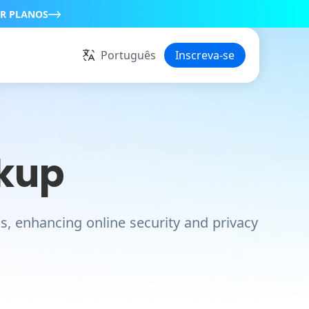
R PLANOS
Português
Inscreva-se
okup
ls, enhancing online security and privacy