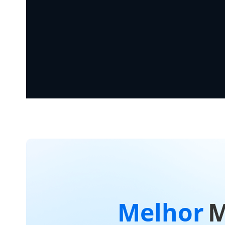
Melhor
M